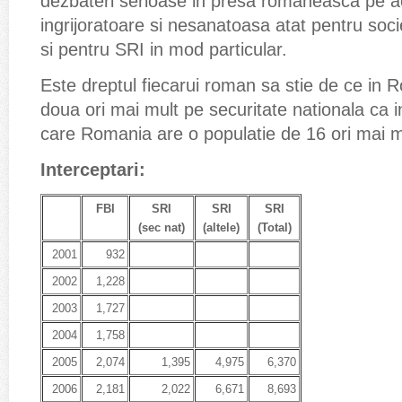
dezbateri serioase in presa romaneasca pe a
ingrijoratoare si nesanatoasa atat pentru soci
si pentru SRI in mod particular.
Este dreptul fiecarui roman sa stie de ce in 
doua ori mai mult pe securitate nationala ca i
care Romania are o populatie de 16 ori mai m
Interceptari:
FBI
SRI
SRI
SRI
(sec nat)
(altele)
(Total)
2001
932
2002
1,228
2003
1,727
2004
1,758
2005
2,074
1,395
4,975
6,370
2006
2,181
2,022
6,671
8,693