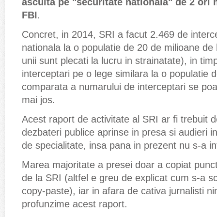
asculta pe "securitate nationala" de 2 ori
FBI
.
Concret, in 2014, SRI a facut 2.469 de interce
nationala la o populatie de 20 de milioane de l
unii sunt plecati la lucru in strainatate), in t
interceptari pe o lege similara la o populatie 
comparata a numarului de interceptari se poa
mai jos.
Acest raport de activitate al SRI ar fi trebuit
dezbateri publice aprinse in presa si audieri 
de specialitate, insa pana in prezent nu s-a i
Marea majoritate a presei doar a copiat puncta
de la SRI (altfel e greu de explicat cum s-a s
copy-paste), iar in afara de cativa jurnalisti n
profunzime acest raport.