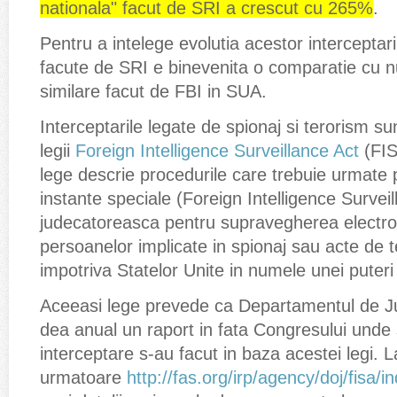
nationala" facut de SRI a crescut cu 265%
.
Pentru a intelege evolutia acestor interceptari
facute de SRI e binevenita o comparatie cu n
similare facut de FBI in SUA.
Interceptarile legate de spionaj si terorism s
legii
Foreign Intelligence Surveillance Act
(FIS
lege descrie procedurile care trebuie urmate 
instante speciale (Foreign Intelligence Surveil
judecatoreasca pentru supravegherea electron
persoanelor implicate in spionaj sau acte de 
impotriva Statelor Unite in numele unei puteri 
Aceeasi lege prevede ca Departamentul de Jus
dea anual un raport in fata Congresului unde 
interceptare s-au facut in baza acestei legi. 
urmatoare
http://fas.org/irp/agency/doj/fisa/i