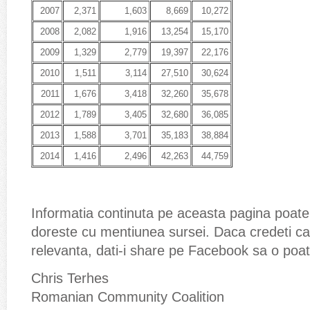
2007
2,371
1,603
8,669
10,272
2008
2,082
1,916
13,254
15,170
2009
1,329
2,779
19,397
22,176
2010
1,511
3,114
27,510
30,624
2011
1,676
3,418
32,260
35,678
2012
1,789
3,405
32,680
36,085
2013
1,588
3,701
35,183
38,884
2014
1,416
2,496
42,263
44,759
Informatia continuta pe aceasta pagina poate fi
doreste cu mentiunea sursei. Daca credeti ca
relevanta, dati-i share pe Facebook sa o poata
Chris Terhes
Romanian Community Coalition