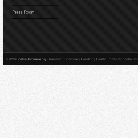
Press Room
©
www.CoalitiaRomanilor.org
- Romanian Community Coalition | Coalitia Romanilor pentru Co